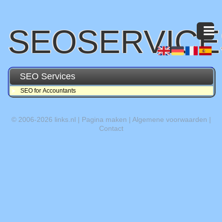
SEOSERVICE
SEO Services
SEO for Accountants
© 2006-2026
links.nl
|
Pagina maken
|
Algemene voorwaarden
|
Contact